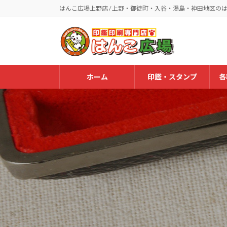
コ
ナ
はんこ広場上野店 / 上野・御徒町・入谷・湯島・神田地区の
ン
ビ
テ
ゲ
ン
ー
ツ
シ
へ
ョ
ホーム
印鑑・スタンプ
各
ス
ン
キ
に
ッ
移
プ
動