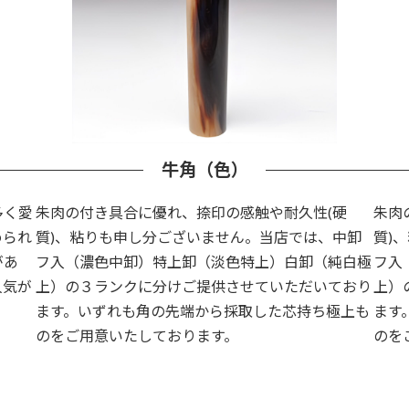
牛角（色）
多く愛
朱肉の付き具合に優れ、捺印の感触や耐久性(硬
朱肉
められ
質)、粘りも申し分ございません。当店では、中卸
質)
があ
フ入（濃色中卸）特上卸（淡色特上）白卸（純白極
フ入
人気が
上）の３ランクに分けご提供させていただいており
上）
。
ます。いずれも角の先端から採取した芯持ち極上も
ます
のをご用意いたしております。
のを