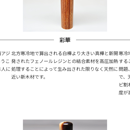
彩華
南アジ
北方寒冷地で算出される白樺より大きい真樺と新開
寒冷
いうこ
発されたフェノールレジンとの結合素材を高圧加熱
する
本人に
処理することによって生み出された限りなく天然に
問題
近い新木材です。
で、
ビ割
度が