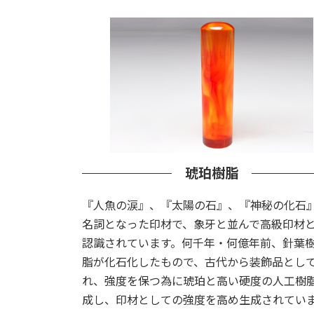
琥珀樹脂
『人魚の涙』、『太陽の石』、『神秘の化石
名詞となった印材で、象牙と並んで高級印材
認識されています。何千年・何億年前、針葉
脂が化石化したもので、古代から装飾品とし
れ、強度を保つ為に琥珀と高い硬度の人工樹
成し、印材としての強度を高め生成されてい